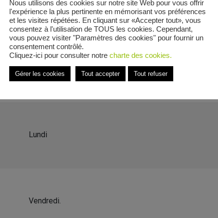
Nous utilisons des cookies sur notre site Web pour vous offrir
l'expérience la plus pertinente en mémorisant vos préférences
et les visites répétées. En cliquant sur «Accepter tout», vous
consentez à l'utilisation de TOUS les cookies. Cependant,
vous pouvez visiter "Paramètres des cookies" pour fournir un
consentement contrôlé.
ès-Lunéville
Cliquez-ici pour consulter notre
charte des cookies.
 Moncel-lès-Lunéville
Gérer les cookies
Tout accepter
Tout refuser
Lundi
Vendredi.