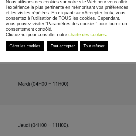
Nous utilisons des cookies sur notre site Web pour vous offrir
l'expérience la plus pertinente en mémorisant vos préférences
et les visites répétées. En cliquant sur «Accepter tout», vous
consentez à l'utilisation de TOUS les cookies. Cependant,
vous pouvez visiter "Paramètres des cookies" pour fournir un
consentement contrôlé.
helemy Guibal
Cliquez-ici pour consulter notre
charte des cookies.
e Rue Barthelemy Guibal
Gérer les cookies
Tout accepter
Tout refuser
Mardi (04H00 – 11H00)
Jeudi (04H00 – 11H00).