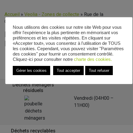
Accueil
»
Veolia - Zones de collecte
»
Rue de la
Commanderie
Nous utilisons des cookies sur notre site Web pour vous
Le calendrier de collecte de Rue de
offrir l'expérience la plus pertinente en mémorisant vos
préférences et les visites répétées. En cliquant sur
la Commanderie
«Accepter tout», vous consentez à l'utilisation de TOUS
les cookies. Cependant, vous pouvez visiter "Paramètres
des cookies" pour fournir un consentement contrôlé.
Cliquez-ici pour consulter notre
charte des cookies.
Retour à la liste des communes
Gérer les cookies
Tout accepter
Tout refuser
Déchets ménagers
résiduels
Vendredi (04H00 –
11H00)
Déchets recyclables