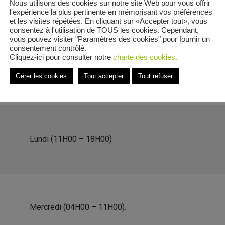
Nous utilisons des cookies sur notre site Web pour vous offrir
l'expérience la plus pertinente en mémorisant vos préférences
et les visites répétées. En cliquant sur «Accepter tout», vous
consentez à l'utilisation de TOUS les cookies. Cependant,
vous pouvez visiter "Paramètres des cookies" pour fournir un
consentement contrôlé.
Cités Sainte-Anne
Cliquez-ici pour consulter notre
charte des cookies.
e Rue des Cités Sainte-Anne
Gérer les cookies
Tout accepter
Tout refuser
Lundi (11H00 – 18H00)
Mercredi (04H00 – 11H00).