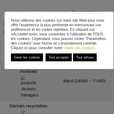
Accueil
»
Veolia - Zones de collecte
»
Rue des Vosges
Nous utilisons des cookies sur notre site Web pour vous
Le calendrier de collecte de Rue
offrir l'expérience la plus pertinente en mémorisant vos
préférences et les visites répétées. En cliquant sur
des Vosges
«Accepter tout», vous consentez à l'utilisation de TOUS
les cookies. Cependant, vous pouvez visiter "Paramètres
des cookies" pour fournir un consentement contrôlé.
Cliquez-ici pour consulter notre
charte des cookies.
Retour à la liste des communes
Gérer les cookies
Tout accepter
Tout refuser
Déchets ménagers
résiduels
Mardi (04H00 – 11H00)
Déchets recyclables