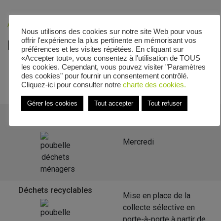
Accueil
»
Veolia - Zones de collecte
»
Valhey
Nous utilisons des cookies sur notre site Web pour vous
offrir l'expérience la plus pertinente en mémorisant vos
Le calendrier de collecte de Valhey
préférences et les visites répétées. En cliquant sur
«Accepter tout», vous consentez à l'utilisation de TOUS
les cookies. Cependant, vous pouvez visiter "Paramètres
des cookies" pour fournir un consentement contrôlé.
Retour à la liste des communes
Cliquez-ici pour consulter notre
charte des cookies.
Gérer les cookies
Tout accepter
Tout refuser
Déchets ménagers
résiduels
Mercredi
Déchets recyclables
Mise en place de la
collecte sélective en
porte-à-porte à partir de